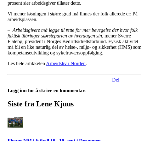
prosent sier arbeidsgiver tillater dette.
Vi mener løsningen i større grad må finnes der folk allerede er: På
arbeidsplassen.
– Arbeidsgivere må legge til rette for mer bevegelse der hvor folk
faktisk tilbringer størsteparten av hverdagen sin
, mener Sverre
Flatebø, president i Norges Bedriftsidrettsforbund. Fysisk aktivitet
må
bli en like naturlig del av helse-, miljø- og sikkerhet (HMS) so
kompetanseutvikling og sykefraværsoppfølging.
Les hele artikkelen
Arbeidsliv i Norden
.
Del
Logg inn for å skrive en kommentar.
Siste fra Lene Kjuus
Finans NM i fotball 18.–19. sept i Drammen