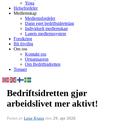
Yoga
Helsefordeler
Medlemskap
Medlemsfordeler
Dann eget bedriftsidrettslag
Individuelt medlemskap
Lagets medlemssystem
Forsikring
Bli frivillig
Om oss
Kontakt oss
Organisasjon
Om Bedriftsidretten
Temaer
Bedriftsidretten gjør
arbeidslivet mer aktivt!
Postet av
Lene Kjuus
den
29. apr 2026