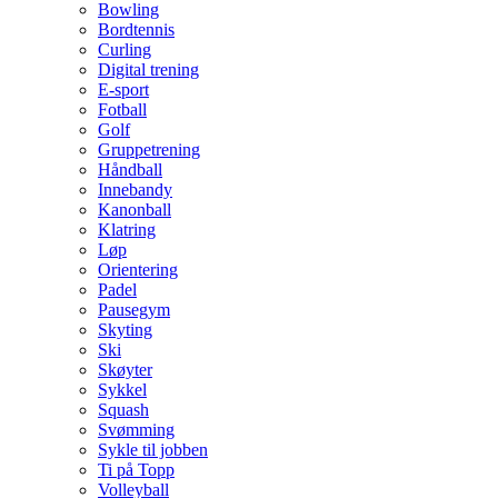
Bowling
Bordtennis
Curling
Digital trening
E-sport
Fotball
Golf
Gruppetrening
Håndball
Innebandy
Kanonball
Klatring
Løp
Orientering
Padel
Pausegym
Skyting
Ski
Skøyter
Sykkel
Squash
Svømming
Sykle til jobben
Ti på Topp
Volleyball