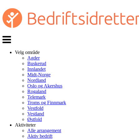
Veksle
navigasjon
Velg område
Agder
Buskerud
Innlandet
Midt-Norge
Nordland
Oslo og Akershus
Rogaland
Telemark
Troms og Finnmark
Vestfold
Vestland
Østfold
Aktiviteter
Alle arrangement
Aktiv bedrift