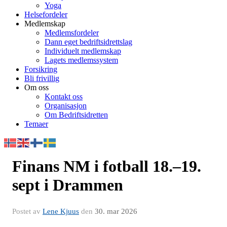
Yoga
Helsefordeler
Medlemskap
Medlemsfordeler
Dann eget bedriftsidrettslag
Individuelt medlemskap
Lagets medlemssystem
Forsikring
Bli frivillig
Om oss
Kontakt oss
Organisasjon
Om Bedriftsidretten
Temaer
Finans NM i fotball 18.–19.
sept i Drammen
Postet av
Lene Kjuus
den
30. mar 2026