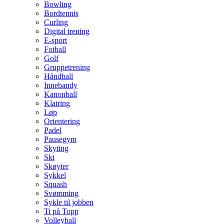
Bowling
Bordtennis
Curling
Digital trening
E-sport
Fotball
Golf
Gruppetrening
Håndball
Innebandy
Kanonball
Klatring
Løp
Orientering
Padel
Pausegym
Skyting
Ski
Skøyter
Sykkel
Squash
Svømming
Sykle til jobben
Ti på Topp
Volleyball