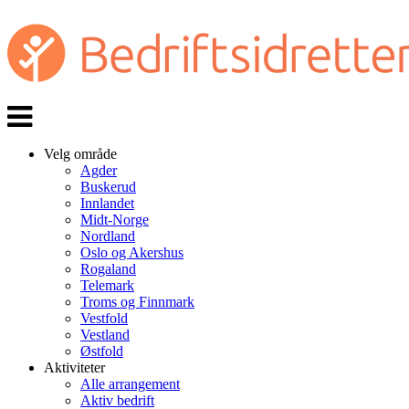
Veksle
navigasjon
Velg område
Agder
Buskerud
Innlandet
Midt-Norge
Nordland
Oslo og Akershus
Rogaland
Telemark
Troms og Finnmark
Vestfold
Vestland
Østfold
Aktiviteter
Alle arrangement
Aktiv bedrift