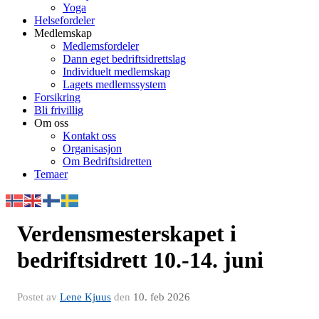
Yoga
Helsefordeler
Medlemskap
Medlemsfordeler
Dann eget bedriftsidrettslag
Individuelt medlemskap
Lagets medlemssystem
Forsikring
Bli frivillig
Om oss
Kontakt oss
Organisasjon
Om Bedriftsidretten
Temaer
Verdensmesterskapet i
bedriftsidrett 10.-14. juni
Postet av
Lene Kjuus
den
10. feb 2026