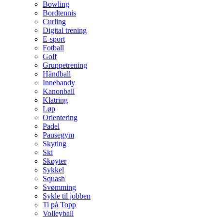
Bowling
Bordtennis
Curling
Digital trening
E-sport
Fotball
Golf
Gruppetrening
Håndball
Innebandy
Kanonball
Klatring
Løp
Orientering
Padel
Pausegym
Skyting
Ski
Skøyter
Sykkel
Squash
Svømming
Sykle til jobben
Ti på Topp
Volleyball