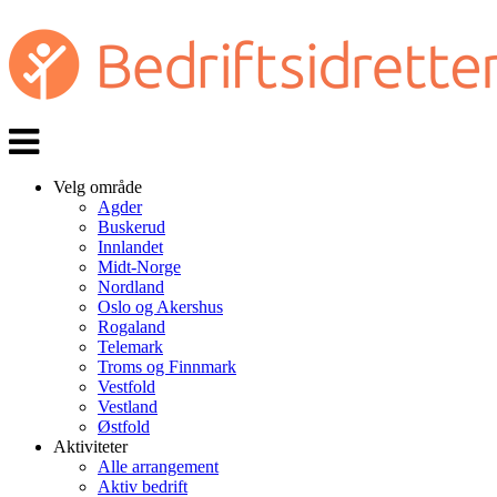
Veksle
navigasjon
Velg område
Agder
Buskerud
Innlandet
Midt-Norge
Nordland
Oslo og Akershus
Rogaland
Telemark
Troms og Finnmark
Vestfold
Vestland
Østfold
Aktiviteter
Alle arrangement
Aktiv bedrift