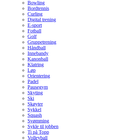
Bowling
Bordtennis
Curling
Digital trening
E-sport
Fotball
Golf
Gruppetrening
Håndball
Innebandy
Kanonball
Klatring
Løp
Orientering
Padel
Pausegym
Skyting
Ski
Skøyter
Sykkel
Squash
Svømming
Sykle til jobben
Ti på Topp
Volleyball