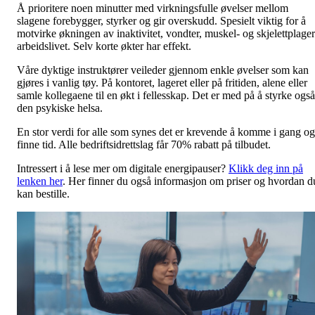
Å prioritere noen minutter med virkningsfulle øvelser mellom
slagene forebygger, styrker og gir overskudd. Spesielt viktig for å
motvirke økningen av inaktivitet, vondter, muskel- og skjelettplager
arbeidslivet. Selv korte økter har effekt.
Våre dyktige instruktører veileder gjennom enkle øvelser som kan
gjøres i vanlig tøy. På kontoret, lageret eller på fritiden, alene eller
samle kollegaene til en økt i fellesskap. Det er med på å styrke også
den psykiske helsa.
En stor verdi for alle som synes det er krevende å komme i gang og
finne tid. Alle bedriftsidrettslag får 70% rabatt på tilbudet.
Intressert i å lese mer om digitale energipauser?
Klikk deg inn på
lenken her
. Her finner du også informasjon om priser og hvordan d
kan bestille.