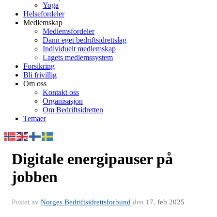
Yoga
Helsefordeler
Medlemskap
Medlemsfordeler
Dann eget bedriftsidrettslag
Individuelt medlemskap
Lagets medlemssystem
Forsikring
Bli frivillig
Om oss
Kontakt oss
Organisasjon
Om Bedriftsidretten
Temaer
Digitale energipauser på
jobben
Postet av
Norges Bedriftsidrettsforbund
den
17. feb 2025