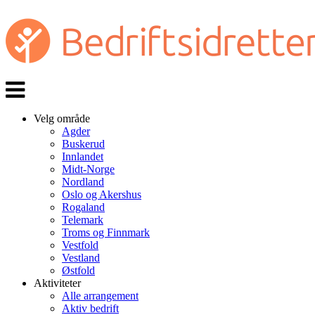
Veksle
navigasjon
Velg område
Agder
Buskerud
Innlandet
Midt-Norge
Nordland
Oslo og Akershus
Rogaland
Telemark
Troms og Finnmark
Vestfold
Vestland
Østfold
Aktiviteter
Alle arrangement
Aktiv bedrift