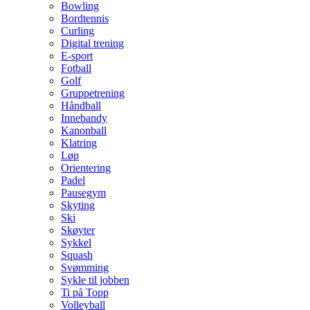
Bowling
Bordtennis
Curling
Digital trening
E-sport
Fotball
Golf
Gruppetrening
Håndball
Innebandy
Kanonball
Klatring
Løp
Orientering
Padel
Pausegym
Skyting
Ski
Skøyter
Sykkel
Squash
Svømming
Sykle til jobben
Ti på Topp
Volleyball