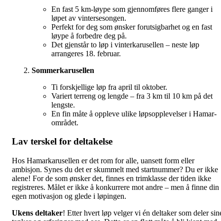
En fast 5 km-løype som gjennomføres flere ganger i
løpet av vintersesongen.
Perfekt for deg som ønsker forutsigbarhet og en fast
løype å forbedre deg på.
Det gjenstår to løp i vinterkarusellen – neste løp
arrangeres 18. februar.
Sommerkarusellen
Ti forskjellige løp fra april til oktober.
Variert terreng og lengde – fra 3 km til 10 km på det
lengste.
En fin måte å oppleve ulike løpsopplevelser i Hamar-
området.
Lav terskel for deltakelse
Hos Hamarkarusellen er det rom for alle, uansett form eller
ambisjon. Synes du det er skummelt med startnummer? Du er ikke
alene! For de som ønsker det, finnes en trimklasse der tiden ikke
registreres. Målet er ikke å konkurrere mot andre – men å finne din
egen motivasjon og glede i løpingen.
Ukens deltaker
! Etter hvert løp velger vi én deltaker som deler sin