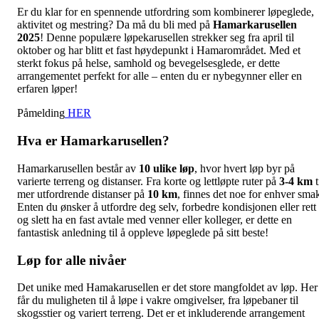
Er du klar for en spennende utfordring som kombinerer løpeglede,
aktivitet og mestring? Da må du bli med på
Hamarkarusellen
2025
! Denne populære løpekarusellen strekker seg fra april til
oktober og har blitt et fast høydepunkt i Hamarområdet. Med et
sterkt fokus på helse, samhold og bevegelsesglede, er dette
arrangementet perfekt for alle – enten du er nybegynner eller en
erfaren løper!
Påmelding
HER
Hva er Hamarkarusellen?
Hamarkarusellen består av
10 ulike løp
, hvor hvert løp byr på
varierte terreng og distanser. Fra korte og lettløpte ruter på
3-4 km
t
mer utfordrende distanser på
10 km
, finnes det noe for enhver sma
Enten du ønsker å utfordre deg selv, forbedre kondisjonen eller rett
og slett ha en fast avtale med venner eller kolleger, er dette en
fantastisk anledning til å oppleve løpeglede på sitt beste!
Løp for alle nivåer
Det unike med Hamakarusellen er det store mangfoldet av løp. Her
får du muligheten til å løpe i vakre omgivelser, fra løpebaner til
skogsstier og variert terreng. Det er et inkluderende arrangement