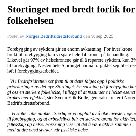
Stortinget med bredt forlik for
folkehelsen
Postet av
Norges Bedriftsidrettsforbund
den
9. sep 2025
Forebygging av sykdom gir en enorm avkastning. For hver krone
brukt til forebygging kan vi spare hele 14 kroner på behandling.
Likevel går 97% av helsekronene går til å reparere sykdom, kun 3
til forebygging. Nesten hele Stortinget har nå forpliktet seg til et ree
løft i forebyggingsarbeidet.
-
Vi i Bedriftsidretten ser frem til at dette følges opp i politiske
prioriteringer av det nye Stortinget. En satsning på forebygging ka
gi oss en sterkere folkehelse, i tillegg til at ressursene i helsevesenet
brukes mer effektivt
, sier Svenn Erik Bolle, generalsekretær i Norg
Bedriftsidrettsforbund.
- Vi støtter alle punkter. Særlig er vi opptatt av å øke investeringen
til forebygging, og at arbeidslivet blir en sterkere arena for aktivitet
fellesskap og helse. Forskning viser at det å være aktive sammen
med andre også styrker vår psykiske helse.