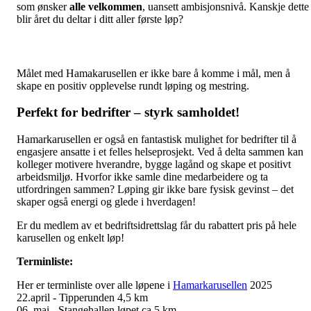
som ønsker
alle velkommen
, uansett ambisjonsnivå. Kanskje dette
blir året du deltar i ditt aller første løp?
Målet med Hamakarusellen er ikke bare å komme i mål, men å
skape en positiv opplevelse rundt løping og mestring.
Perfekt for bedrifter – styrk samholdet!
Hamarkarusellen er også en fantastisk mulighet for bedrifter til å
engasjere ansatte i et felles helseprosjekt. Ved å delta sammen kan
kolleger motivere hverandre, bygge lagånd og skape et positivt
arbeidsmiljø. Hvorfor ikke samle dine medarbeidere og ta
utfordringen sammen? Løping gir ikke bare fysisk gevinst – det
skaper også energi og glede i hverdagen!
Er du medlem av et bedriftsidrettslag får du rabattert pris på hele
karusellen og enkelt løp!
Terminliste:
Her er terminliste over alle løpene i
Hamarkarusellen
2025
22.april - Tipperunden 4,5 km
06. mai - Stangehallen løpet ca 5 km