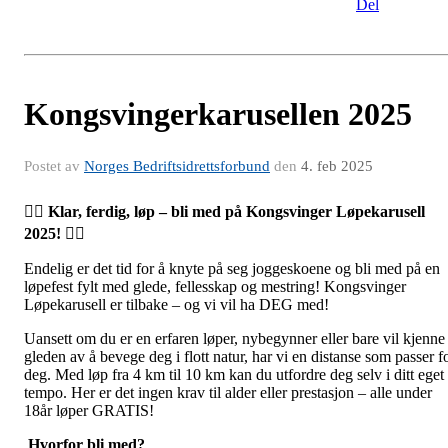
Del
Kongsvingerkarusellen 2025
Postet av
Norges Bedriftsidrettsforbund
den
4. feb 2025
🏃‍♂️
Klar, ferdig, løp – bli med på Kongsvinger Løpekarusell
2025!
🏃‍♀️
Endelig er det tid for å knyte på seg joggeskoene og bli med på en
løpefest fylt med glede, fellesskap og mestring! Kongsvinger
Løpekarusell er tilbake – og vi vil ha DEG med!
Uansett om du er en erfaren løper, nybegynner eller bare vil kjenne
gleden av å bevege deg i flott natur, har vi en distanse som passer f
deg. Med løp fra 4 km til 10 km kan du utfordre deg selv i ditt eget
tempo. Her er det ingen krav til alder eller prestasjon – alle under
18år løper GRATIS!
Hvorfor bli med?