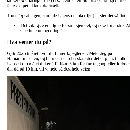
tanker og erfaringer med oss. Dette er en flott måte å bli kjent med
fellesskapet i Hamarkarusellen.
Tonje Opsalhagen, som ble Ukens deltaker før jul, sier det så fint:
"Det viktigste er å løpe for sin egen del, og ikke for andre. Al
er bedre enn ingenting."
Hva venter du på?
Gjør 2025 til året hvor du finner løpegleden. Meld deg på
Hamarkarusellen, og bli med i et fellesskap der det er plass til alle.
Uansett om målet ditt er å fullføre 5 km for første gang eller forbed
din tid på 10 km, vil vi heie på deg hele veien.