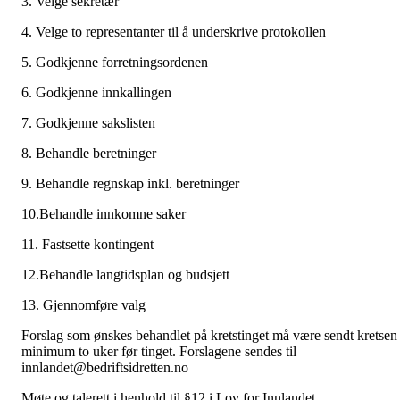
3. Velge sekretær
4. Velge to representanter til å underskrive protokollen
5. Godkjenne forretningsordenen
6. Godkjenne innkallingen
7. Godkjenne sakslisten
8. Behandle beretninger
9. Behandle regnskap inkl. beretninger
10.Behandle innkomne saker
11. Fastsette kontingent
12.Behandle langtidsplan og budsjett
13. Gjennomføre valg
Forslag som ønskes behandlet på kretstinget må være sendt kretsen
minimum to uker før tinget. Forslagene sendes til
innlandet@bedriftsidretten.no
Møte og talerett i henhold til §12 i Lov for Innlandet