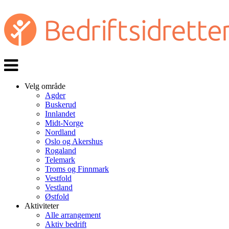
Veksle
navigasjon
Velg område
Agder
Buskerud
Innlandet
Midt-Norge
Nordland
Oslo og Akershus
Rogaland
Telemark
Troms og Finnmark
Vestfold
Vestland
Østfold
Aktiviteter
Alle arrangement
Aktiv bedrift