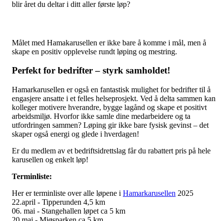
blir året du deltar i ditt aller første løp?
Målet med Hamakarusellen er ikke bare å komme i mål, men å
skape en positiv opplevelse rundt løping og mestring.
Perfekt for bedrifter – styrk samholdet!
Hamarkarusellen er også en fantastisk mulighet for bedrifter til å
engasjere ansatte i et felles helseprosjekt. Ved å delta sammen kan
kolleger motivere hverandre, bygge lagånd og skape et positivt
arbeidsmiljø. Hvorfor ikke samle dine medarbeidere og ta
utfordringen sammen? Løping gir ikke bare fysisk gevinst – det
skaper også energi og glede i hverdagen!
Er du medlem av et bedriftsidrettslag får du rabattert pris på hele
karusellen og enkelt løp!
Terminliste:
Her er terminliste over alle løpene i
Hamarkarusellen
2025
22.april - Tipperunden 4,5 km
06. mai - Stangehallen løpet ca 5 km
20.mai - Mjøsparken ca 5 km