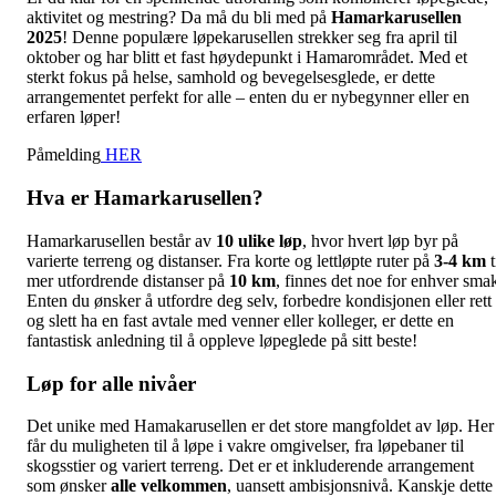
aktivitet og mestring? Da må du bli med på
Hamarkarusellen
2025
! Denne populære løpekarusellen strekker seg fra april til
oktober og har blitt et fast høydepunkt i Hamarområdet. Med et
sterkt fokus på helse, samhold og bevegelsesglede, er dette
arrangementet perfekt for alle – enten du er nybegynner eller en
erfaren løper!
Påmelding
HER
Hva er Hamarkarusellen?
Hamarkarusellen består av
10 ulike løp
, hvor hvert løp byr på
varierte terreng og distanser. Fra korte og lettløpte ruter på
3-4 km
t
mer utfordrende distanser på
10 km
, finnes det noe for enhver sma
Enten du ønsker å utfordre deg selv, forbedre kondisjonen eller rett
og slett ha en fast avtale med venner eller kolleger, er dette en
fantastisk anledning til å oppleve løpeglede på sitt beste!
Løp for alle nivåer
Det unike med Hamakarusellen er det store mangfoldet av løp. Her
får du muligheten til å løpe i vakre omgivelser, fra løpebaner til
skogsstier og variert terreng. Det er et inkluderende arrangement
som ønsker
alle velkommen
, uansett ambisjonsnivå. Kanskje dette