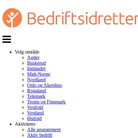
Veksle
navigasjon
Velg område
Agder
Buskerud
Innlandet
Midt-Norge
Nordland
Oslo og Akershus
Rogaland
Telemark
Troms og Finnmark
Vestfold
Vestland
Østfold
Aktiviteter
Alle arrangement
Aktiv bedrift