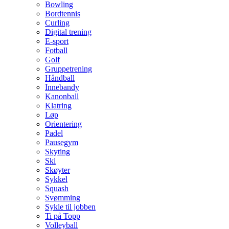
Bowling
Bordtennis
Curling
Digital trening
E-sport
Fotball
Golf
Gruppetrening
Håndball
Innebandy
Kanonball
Klatring
Løp
Orientering
Padel
Pausegym
Skyting
Ski
Skøyter
Sykkel
Squash
Svømming
Sykle til jobben
Ti på Topp
Volleyball