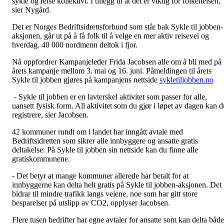
sykle og reise kollektivt. I tillegg til at det er viktig for folkehelsen,
sier Nygård.
Det er Norges Bedriftsidrettsforbund som står bak Sykle til jobben-
aksjonen, går ut på å få folk til å velge en mer aktiv reisevei og
hverdag. 40 000 nordmenn deltok i fjor.
Nå oppfordrer Kampanjeleder Frida Jacobsen alle om å bli med på
årets kampanje mellom 3. mai og 16. juni. Påmeldingen til årets
Sykle til jobben gjøres på kampanjens nettside
sykletiljobben.no
- Sykle til jobben er en lavterskel aktivitet som passer for alle,
uansett fysisk form. All aktivitet som du gjør i løpet av dagen kan d
registrere, sier Jacobsen.
42 kommuner rundt om i landet har inngått avtale med
Bedriftsidretten som sikrer alle innbyggere og ansatte gratis
deltakelse. På Sykle til jobben sin nettside kan du finne alle
gratiskommunene.
- Det betyr at mange kommuner allerede har betalt for at
innbyggerne kan delta helt gratis på Sykle til jobben-aksjonen. Det
bidrar til mindre trafikk langs veiene, noe som har gitt store
besparelser på utslipp av CO2, opplyser Jacobsen.
Flere tusen bedrifter har egne avtaler for ansatte som kan delta både