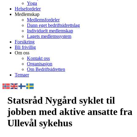
Yoga
Helsefordeler
Medlemskap
Medlemsfordeler
Dann eget bedriftsidrettslag
Individuelt medlemskap
Lagets medlemssystem
Forsikring
Bli frivillig
Om oss
Kontakt oss
Organisasjon
Om Bedriftsidretten
Temaer
Statsråd Nygård syklet til
jobben med aktive ansatte fra
Ullevål sykehus