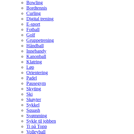
Bowling
Bordtennis
Curling
Digital trening
E-sport
Fotball
Golf
Gruppetrening
Håndball
Innebandy
Kanonball
Klatring
Løp
Orientering
Padel
Pausegym
Skyting
Ski
Skøyter
Sykkel
Squash
Svømming
Sykle til jobben
Ti på Topp
Volleyball