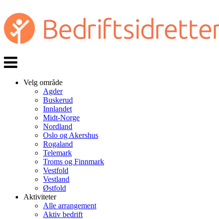
Veksle
navigasjon
Velg område
Agder
Buskerud
Innlandet
Midt-Norge
Nordland
Oslo og Akershus
Rogaland
Telemark
Troms og Finnmark
Vestfold
Vestland
Østfold
Aktiviteter
Alle arrangement
Aktiv bedrift