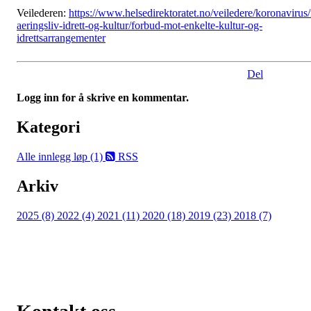
Veilederen:
https://www.helsedirektoratet.no/veiledere/koronavirus
aeringsliv-idrett-og-kultur/forbud-mot-enkelte-kultur-og-
idrettsarrangementer
Del
Logg inn for å skrive en kommentar.
Kategori
Alle innlegg
løp (1)
RSS
Arkiv
2025 (8)
2022 (4)
2021 (11)
2020 (18)
2019 (23)
2018 (7)