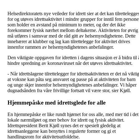
Helsedirektoratets nye veileder for idrett sier at det kan tilrettelegge
for og utøves idrettsaktivitet i mindre grupper for inntil fem persone
som holder en avstand på minimum to meter, og der det ikke
forekommer fysisk nærhet mellom deltakerne. Aktiviteten for øvrig
må utføres i samsvar med de råd gitt av helsemyndighetene. Dette
innebærer at klubber og lag kan tilrettelegge for aktivitet drives
innenfor rammen av helsemyndighetenes anbefalinger.
Den viktigste oppgaven for idretten i dagens situasjon er å bidra til 
hindre spredning av koronaviruset når det utøves idrettsaktivitet.
- Når idrettslagene tilrettelegger for idrettsaktiviteten er det nå vikti
at voksne kan påta seg ansvaret og passe på at aktiviteten for barn
og unge skjer innenfor helsemyndighetenes anbefalinger. Vi håper
dugnadsånden fra våre frivillige fortsatt vil være stor, sier Kjøll.
Hjemmepåske med idrettsglede for alle
En hjemmepåske er like rundt hjørnet for oss alle, med mer tid i det
lokale nærmiljøet og mer behov for idrett og fysisk aktivitet.
Idrettspresident Berit Kjøll synes det er spesielt gledelig at
idrettsanleggene kan benyttes i regulerte former og gi et
handlingsrom for aktivitetsutfoldelse.