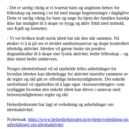
- Det er særlig viktig at vi ivaretar barn og ungdoms behov for
fellesskap og mening i en tid med mange begrensninger i dagliglive
Dette er særlig viktig for barn og unge fra hjem der familien kanskj
ikke har mulighet til å skape en trygg og aktiv fritid med innhold,
sier Kjøll og fortsetter;
- Vi vet hvilken kraft norsk idrett har når den står sammen. Nå
ønsker vi å ta på oss et utvidet samfunnsansvar og skape kontrollert
idrettslig aktivitet. Idretten vil gjerne bruke sin positive
dugnadskultur til å skape mer fysisk aktivitet, bedre fellesskap – og
ikke minst bedre smittevern.
Norges idrettsforbund vil nå utarbeide felles anbefalinger for
hvordan idretten kan tilrettelegge for aktivitet innenfor rammene av
de regler og råd gitt av offentlige helsemyndighetene. Det enkelte
særforbund vil oppfordres til å lage egne «koronavettregler» som
synliggjør hvordan den enkelte idrett kan drives i samsvar med
helsemyndighetenes regler og råd.
Helsedirektoratet har lagt ut veiledning og anbefalinger om
idrettsaktivitet:
Nyhetssak:
https://www.helsedirektoratet.no/nyheter/veiledning-og
anbefalinger-om-idrettsaktivitet