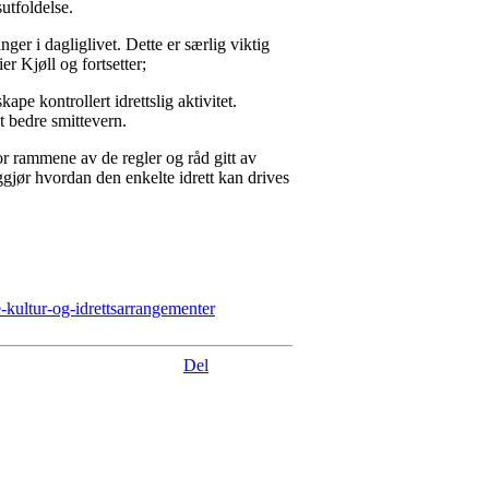
sutfoldelse.
er i dagliglivet. Dette er særlig viktig
er Kjøll og fortsetter;
pe kontrollert idrettslig aktivitet.
st bedre smittevern.
for rammene av de regler og råd gitt av
gjør hvordan den enkelte idrett kan drives
e-kultur-og-idrettsarrangementer
Del