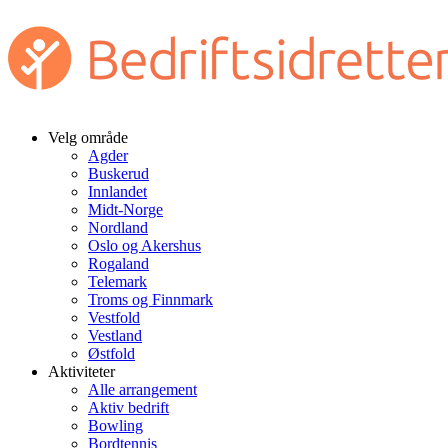
Velg område
Agder
Buskerud
Innlandet
Midt-Norge
Nordland
Oslo og Akershus
Rogaland
Telemark
Troms og Finnmark
Vestfold
Vestland
Østfold
Aktiviteter
Alle arrangement
Aktiv bedrift
Bowling
Bordtennis