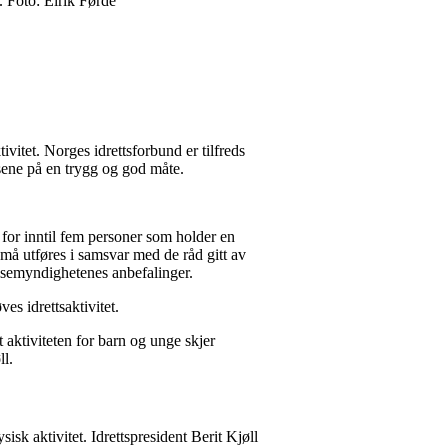
. Foto: Eirik Førde
vitet. Norges idrettsforbund er tilfreds
lsene på en trygg og god måte.
er for inntil fem personer som holder en
må utføres i samsvar med de råd gitt av
elsemyndighetenes anbefalinger.
es idrettsaktivitet.
at aktiviteten for barn og unge skjer
øll.
isk aktivitet. Idrettspresident Berit Kjøll