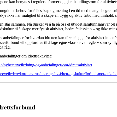
eggene kan benyttes i regulerte former og gi et handlingsrom for aktivitet
og ungdoms behov for fellesskap og mening i en tid med mange begrensning
je ikke har mulighet til å skape en trygg og aktiv fritid med innhold, si
den står sammen. Nå ønsker vi å ta på oss et utvidet samfunnsansvar og ska
dskultur til å skape mer fysisk aktivitet, bedre fellesskap – og ikke min
es anbefalinger for hvordan idretten kan tilrettelegge for aktivitet innen
særforbund vil oppfordres til å lage egne «koronavettregler» som synlig
og råd.
 anbefalinger om idrettsaktivitet:
no/nyheter/veiledning-og-anbefalinger-om-idrettsaktivitet
no/veiledere/koronavirus/naeringsliv-idrett-og-kultur/forbud-mot-enkelt
drettsforbund