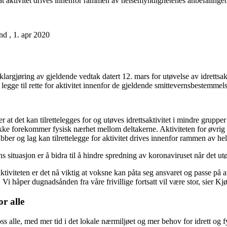
 at aktivitet drives innenfor rammen av helsemyndighetenes anbefalinger
nd , 1. apr 2020
argjøring av gjeldende vedtak datert 12. mars for utøvelse av idrettsakti
legge til rette for aktivitet innenfor de gjeldende smittevernsbestemme
ier at det kan tilrettelegges for og utøves idrettsaktivitet i mindre grupp
kke forekommer fysisk nærhet mellom deltakerne. Aktiviteten for øvrig 
ber og lag kan tilrettelegge for aktivitet drives innenfor rammen av h
 situasjon er å bidra til å hindre spredning av koronaviruset når det utøv
tsaktiviteten er det nå viktig at voksne kan påta seg ansvaret og passe på 
i håper dugnadsånden fra våre frivillige fortsatt vil være stor, sier Kj
r alle
 alle, med mer tid i det lokale nærmiljøet og mer behov for idrett og fys