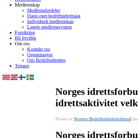
Medlemskap
Medlemsfordeler
Dann eget bedriftsidrettslag
Individuelt medlemskap
Lagets medlemssystem
Forsikring
Bli frivillig
Om oss
Kontakt oss
Organisasjon
Om Bedriftsidretten
Temaer
Norges idrettsforbu
idrettsaktivitet v
Postet av
Norges Bedriftsidrettsforbund
de
Norges idrettsforbu