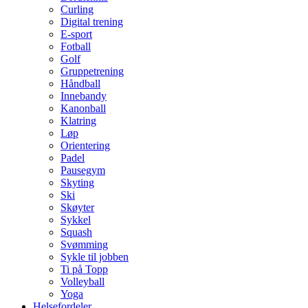
Curling
Digital trening
E-sport
Fotball
Golf
Gruppetrening
Håndball
Innebandy
Kanonball
Klatring
Løp
Orientering
Padel
Pausegym
Skyting
Ski
Skøyter
Sykkel
Squash
Svømming
Sykle til jobben
Ti på Topp
Volleyball
Yoga
Helsefordeler