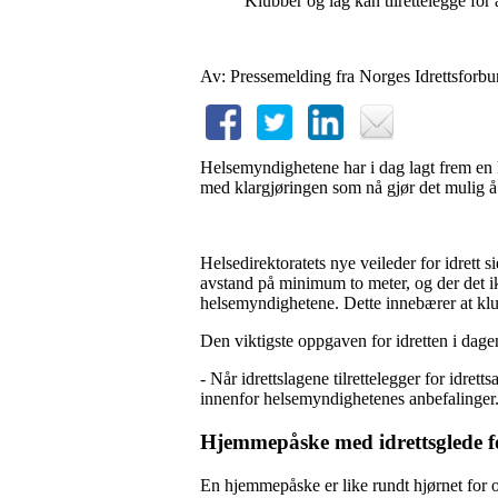
Klubber og lag kan tilrettelegge for
Av: Pressemelding fra Norges Idrettsforbu
Helsemyndighetene har i dag lagt frem en kl
med klargjøringen som nå gjør det mulig å 
Helsedirektoratets nye veileder for idrett s
avstand på minimum to meter, og der det i
helsemyndighetene. Dette innebærer at klub
Den viktigste oppgaven for idretten i dagens
- Når idrettslagene tilrettelegger for idret
innenfor helsemyndighetenes anbefalinger. V
Hjemmepåske med idrettsglede fo
En hjemmepåske er like rundt hjørnet for oss