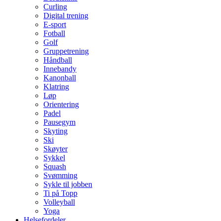
Curling
Digital trening
E-sport
Fotball
Golf
Gruppetrening
Håndball
Innebandy
Kanonball
Klatring
Løp
Orientering
Padel
Pausegym
Skyting
Ski
Skøyter
Sykkel
Squash
Svømming
Sykle til jobben
Ti på Topp
Volleyball
Yoga
Helsefordeler