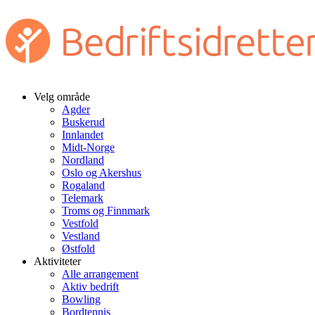
Velg område
Agder
Buskerud
Innlandet
Midt-Norge
Nordland
Oslo og Akershus
Rogaland
Telemark
Troms og Finnmark
Vestfold
Vestland
Østfold
Aktiviteter
Alle arrangement
Aktiv bedrift
Bowling
Bordtennis