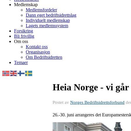
Medlemskap
Medlemsfordeler
Dann eget bedriftsidrettslag
Individuelt medlemskap
Lagets medlemssystem
Forsikring
Bli frivillig
Om oss
Kontakt oss
Organisasjon
Om Bedriftsidretten
Temaer
Heia Norge - vi går 
Postet av
Norges Bedriftsidrettsforbund
de
26.-30. juni arrangeres det Europamesterska