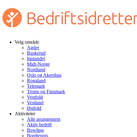
Velg område
Agder
Buskerud
Innlandet
Midt-Norge
Nordland
Oslo og Akershus
Rogaland
Telemark
Troms og Finnmark
Vestfold
Vestland
Østfold
Aktiviteter
Alle arrangement
Aktiv bedrift
Bowling
Bordtennis