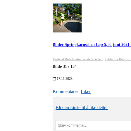
Bilder Springkarusellen Løp 5, 8. juni 2021
Vestland Bedriftsidrettskrets 's Galleri
/
Bilder fra Bedrift
Bilde
31
/
134
17.11.2023
Kommentarer
Liker
Bli den første til å like dette!