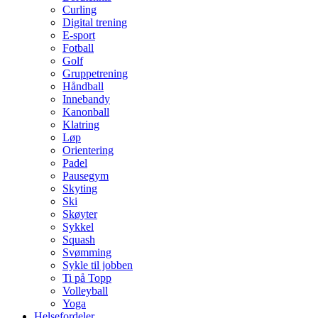
Curling
Digital trening
E-sport
Fotball
Golf
Gruppetrening
Håndball
Innebandy
Kanonball
Klatring
Løp
Orientering
Padel
Pausegym
Skyting
Ski
Skøyter
Sykkel
Squash
Svømming
Sykle til jobben
Ti på Topp
Volleyball
Yoga
Helsefordeler