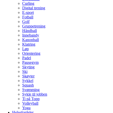
Curling
Digital trening
E-sport
Fotball
Golf
Gruppetrening
Håndball
Innebandy
Kanonball
Klatring
Løp
Orientering
Padel
Pausegym
Skyting
Ski
Skøyter
Sykkel
Squash
Svømming
Sykle til jobben
Ti på Topp
Volleyball
Yoga
Helsefordeler