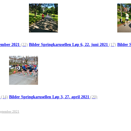
ptember 2021
(22)
Bilder Springkarusellen Løp 6, 22. juni 2021
(17)
Bilder 
1
(14)
Bilder Springkarusellen Løp 3, 27. april 2021
(20)
 september 2021