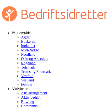
Velg område
Agder
Buskerud
Innlandet
Midt-Norge
Nordland
Oslo og Akershus
Rogaland
Telemark
Troms og Finnmark
Vestfold
Vestland
Østfold
Aktiviteter
Alle arrangement
Aktiv bedrift
Bowling
Bordtennis