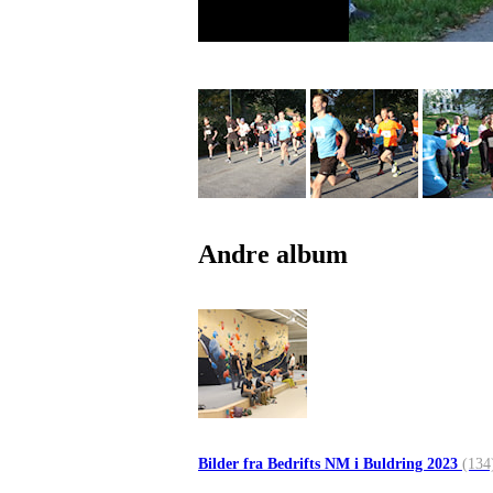
Andre album
Bilder fra Bedrifts NM i Buldring 2023
(134