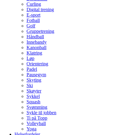
Curling
Digital trening
E-sport
Fotball
Golf
Gruppetrening
Håndball
Innebandy
Kanonball
Klatring
Løp
Orientering
Padel
Pausegym
Skyting
Ski
Skøyter
Sykkel
Squash
Svømming
Sykle til jobben
Ti på Topp
Volleyball
Yoga
Helsefordeler