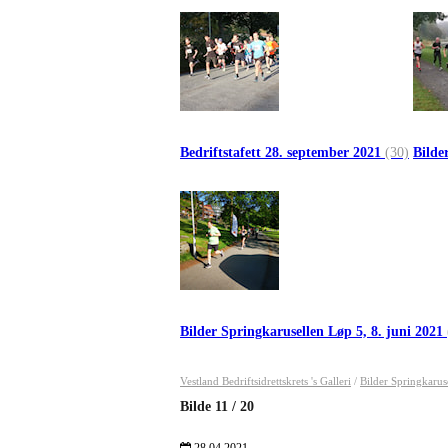
Bedriftstafett 28. september 2021
(30)
Bilde
Bilder Springkarusellen Løp 5, 8. juni 2021
Vestland Bedriftsidrettskrets 's Galleri
/
Bilder Springkarus
Bilde
11
/
20
28.04.2021