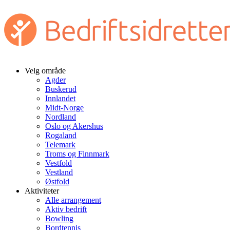
Velg område
Agder
Buskerud
Innlandet
Midt-Norge
Nordland
Oslo og Akershus
Rogaland
Telemark
Troms og Finnmark
Vestfold
Vestland
Østfold
Aktiviteter
Alle arrangement
Aktiv bedrift
Bowling
Bordtennis