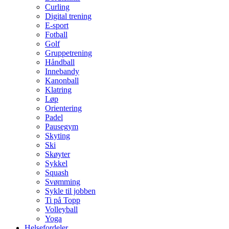
Curling
Digital trening
E-sport
Fotball
Golf
Gruppetrening
Håndball
Innebandy
Kanonball
Klatring
Løp
Orientering
Padel
Pausegym
Skyting
Ski
Skøyter
Sykkel
Squash
Svømming
Sykle til jobben
Ti på Topp
Volleyball
Yoga
Helsefordeler