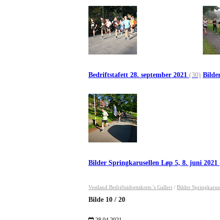
Bedriftstafett 28. september 2021
(30)
Bilde
Bilder Springkarusellen Løp 5, 8. juni 2021
Vestland Bedriftsidrettskrets 's Galleri
/
Bilder Springkarus
Bilde
10
/
20
28.04.2021