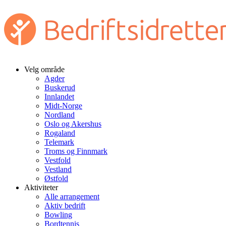
Velg område
Agder
Buskerud
Innlandet
Midt-Norge
Nordland
Oslo og Akershus
Rogaland
Telemark
Troms og Finnmark
Vestfold
Vestland
Østfold
Aktiviteter
Alle arrangement
Aktiv bedrift
Bowling
Bordtennis