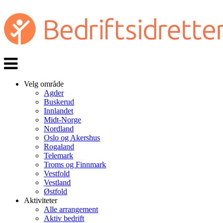
Veksle
navigasjon
Velg område
Agder
Buskerud
Innlandet
Midt-Norge
Nordland
Oslo og Akershus
Rogaland
Telemark
Troms og Finnmark
Vestfold
Vestland
Østfold
Aktiviteter
Alle arrangement
Aktiv bedrift