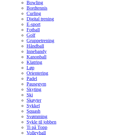
Bowling
Bordtennis
Curling
Digital trening
E-sport
Fotball
Golf
Gruppetrening
Håndball
Innebandy
Kanonball
Klatring
Løp
Orientering
Padel
Pausegym
Skyting
Ski
Skøyter
Sykkel
Squash
Svømming
Sykle til jobben
Ti på Topp
Volleyball