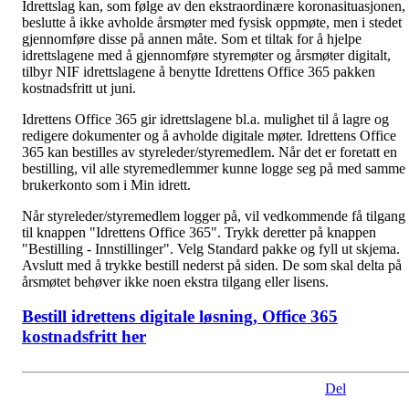
Idrettslag kan, som følge av den ekstraordinære koronasituasjonen,
beslutte å ikke avholde årsmøter med fysisk oppmøte, men i stedet
gjennomføre disse på annen måte. Som et tiltak for å hjelpe
idrettslagene med å gjennomføre styremøter og årsmøter digitalt,
tilbyr NIF idrettslagene å benytte Idrettens Office 365 pakken
kostnadsfritt ut juni.
Idrettens Office 365 gir idrettslagene bl.a. mulighet til å lagre og
redigere dokumenter og å avholde digitale møter. Idrettens Office
365 kan bestilles av styreleder/styremedlem. Når det er foretatt en
bestilling, vil alle styremedlemmer kunne logge seg på med samme
brukerkonto som i Min idrett.
Når styreleder/styremedlem logger på, vil vedkommende få tilgang
til knappen "Idrettens Office 365". Trykk deretter på knappen
"Bestilling - Innstillinger". Velg Standard pakke og fyll ut skjema.
Avslutt med å trykke bestill nederst på siden. De som skal delta på
årsmøtet behøver ikke noen ekstra tilgang eller lisens.
Bestill idrettens digitale løsning, Office 365
kostnadsfritt her
Del