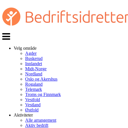
Veksle
navigasjon
Velg område
Agder
Buskerud
Innlandet
Midt-Norge
Nordland
Oslo og Akershus
Rogaland
Telemark
Troms og Finnmark
Vestfold
Vestland
Østfold
Aktiviteter
Alle arrangement
Aktiv bedrift