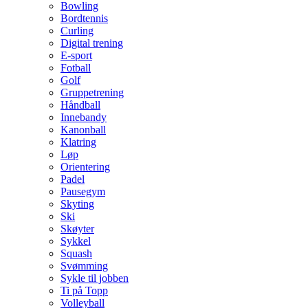
Bowling
Bordtennis
Curling
Digital trening
E-sport
Fotball
Golf
Gruppetrening
Håndball
Innebandy
Kanonball
Klatring
Løp
Orientering
Padel
Pausegym
Skyting
Ski
Skøyter
Sykkel
Squash
Svømming
Sykle til jobben
Ti på Topp
Volleyball