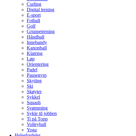
Curling
Digital trening
E-sport
Fotball
Golf
Gruppetrening
Håndball
Innebandy
Kanonball
Klatring
Løp
Orientering
Padel
Pausegym
Skyting
Ski
Skøyter
Sykkel
Squash
Svømming
Sykle til jobben
Ti på Topp
Volleyball
Yoga
Helsefordeler