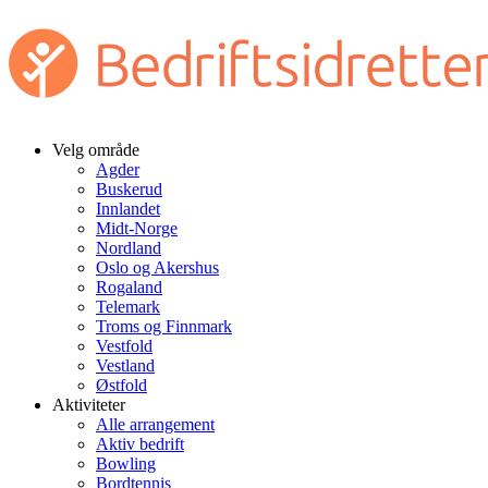
Velg område
Agder
Buskerud
Innlandet
Midt-Norge
Nordland
Oslo og Akershus
Rogaland
Telemark
Troms og Finnmark
Vestfold
Vestland
Østfold
Aktiviteter
Alle arrangement
Aktiv bedrift
Bowling
Bordtennis