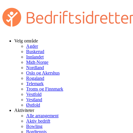
Velg område
Agder
Buskerud
Innlandet
Midt-Norge
Nordland
Oslo og Akershus
Rogaland
Telemark
Troms og Finnmark
Vestfold
Vestland
Østfold
Aktiviteter
Alle arrangement
Aktiv bedrift
Bowling
Bordtennis