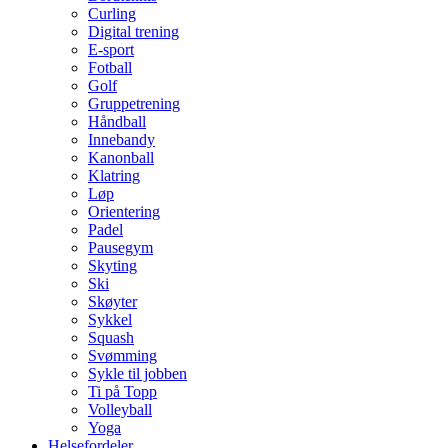
Curling
Digital trening
E-sport
Fotball
Golf
Gruppetrening
Håndball
Innebandy
Kanonball
Klatring
Løp
Orientering
Padel
Pausegym
Skyting
Ski
Skøyter
Sykkel
Squash
Svømming
Sykle til jobben
Ti på Topp
Volleyball
Yoga
Helsefordeler