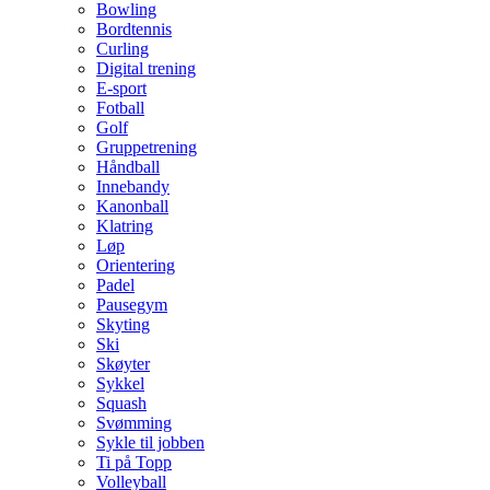
Bowling
Bordtennis
Curling
Digital trening
E-sport
Fotball
Golf
Gruppetrening
Håndball
Innebandy
Kanonball
Klatring
Løp
Orientering
Padel
Pausegym
Skyting
Ski
Skøyter
Sykkel
Squash
Svømming
Sykle til jobben
Ti på Topp
Volleyball