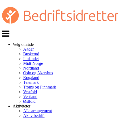
Veksle
navigasjon
Velg område
Agder
Buskerud
Innlandet
Midt-Norge
Nordland
Oslo og Akershus
Rogaland
Telemark
Troms og Finnmark
Vestfold
Vestland
Østfold
Aktiviteter
Alle arrangement
Aktiv bedrift