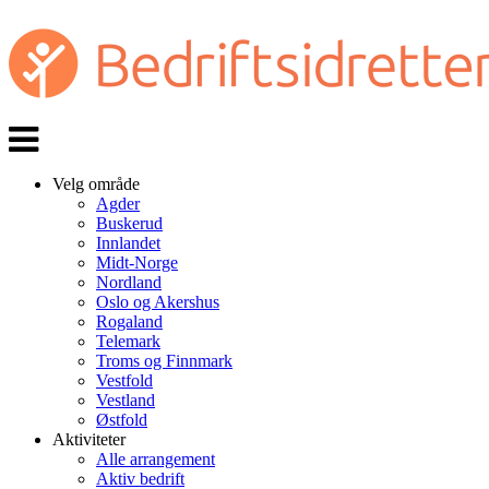
Veksle
navigasjon
Velg område
Agder
Buskerud
Innlandet
Midt-Norge
Nordland
Oslo og Akershus
Rogaland
Telemark
Troms og Finnmark
Vestfold
Vestland
Østfold
Aktiviteter
Alle arrangement
Aktiv bedrift