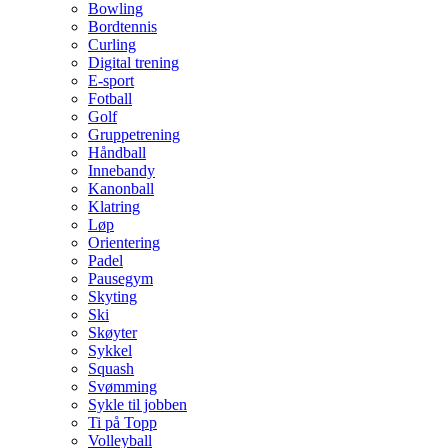
Bowling
Bordtennis
Curling
Digital trening
E-sport
Fotball
Golf
Gruppetrening
Håndball
Innebandy
Kanonball
Klatring
Løp
Orientering
Padel
Pausegym
Skyting
Ski
Skøyter
Sykkel
Squash
Svømming
Sykle til jobben
Ti på Topp
Volleyball