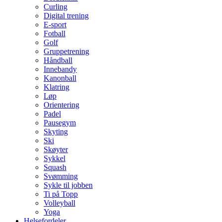
Curling
Digital trening
E-sport
Fotball
Golf
Gruppetrening
Håndball
Innebandy
Kanonball
Klatring
Løp
Orientering
Padel
Pausegym
Skyting
Ski
Skøyter
Sykkel
Squash
Svømming
Sykle til jobben
Ti på Topp
Volleyball
Yoga
Helsefordeler