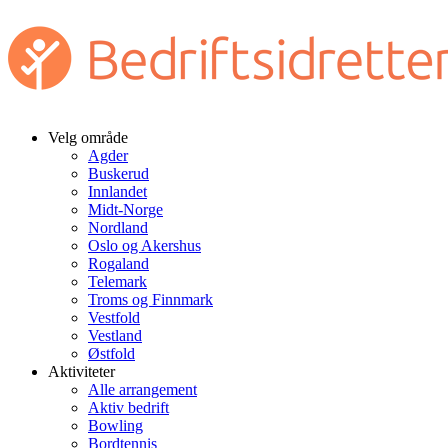
Velg område
Agder
Buskerud
Innlandet
Midt-Norge
Nordland
Oslo og Akershus
Rogaland
Telemark
Troms og Finnmark
Vestfold
Vestland
Østfold
Aktiviteter
Alle arrangement
Aktiv bedrift
Bowling
Bordtennis