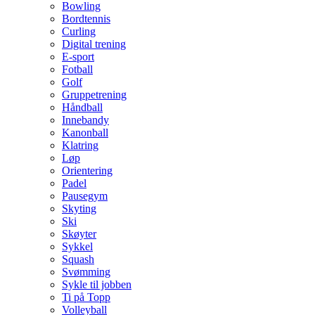
Bowling
Bordtennis
Curling
Digital trening
E-sport
Fotball
Golf
Gruppetrening
Håndball
Innebandy
Kanonball
Klatring
Løp
Orientering
Padel
Pausegym
Skyting
Ski
Skøyter
Sykkel
Squash
Svømming
Sykle til jobben
Ti på Topp
Volleyball