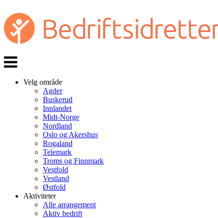
Veksle
navigasjon
Velg område
Agder
Buskerud
Innlandet
Midt-Norge
Nordland
Oslo og Akershus
Rogaland
Telemark
Troms og Finnmark
Vestfold
Vestland
Østfold
Aktiviteter
Alle arrangement
Aktiv bedrift