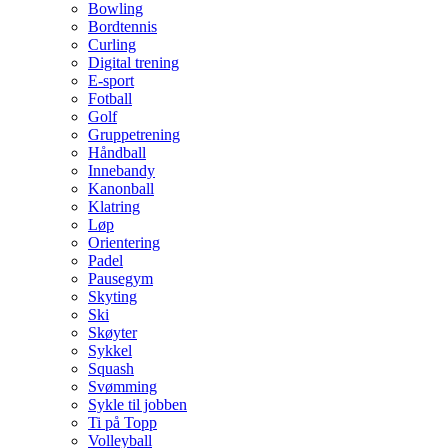
Bowling
Bordtennis
Curling
Digital trening
E-sport
Fotball
Golf
Gruppetrening
Håndball
Innebandy
Kanonball
Klatring
Løp
Orientering
Padel
Pausegym
Skyting
Ski
Skøyter
Sykkel
Squash
Svømming
Sykle til jobben
Ti på Topp
Volleyball