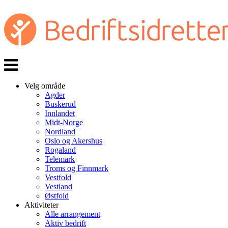
Veksle
navigasjon
Velg område
Agder
Buskerud
Innlandet
Midt-Norge
Nordland
Oslo og Akershus
Rogaland
Telemark
Troms og Finnmark
Vestfold
Vestland
Østfold
Aktiviteter
Alle arrangement
Aktiv bedrift