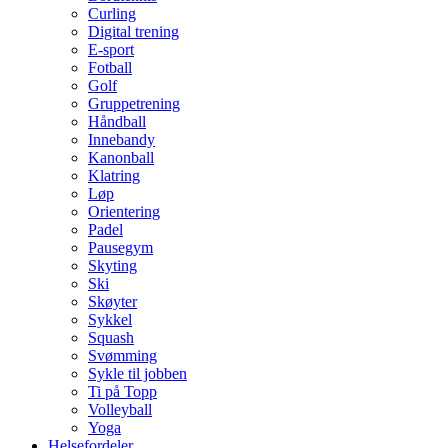
Curling
Digital trening
E-sport
Fotball
Golf
Gruppetrening
Håndball
Innebandy
Kanonball
Klatring
Løp
Orientering
Padel
Pausegym
Skyting
Ski
Skøyter
Sykkel
Squash
Svømming
Sykle til jobben
Ti på Topp
Volleyball
Yoga
Helsefordeler