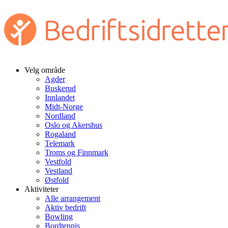
Velg område
Agder
Buskerud
Innlandet
Midt-Norge
Nordland
Oslo og Akershus
Rogaland
Telemark
Troms og Finnmark
Vestfold
Vestland
Østfold
Aktiviteter
Alle arrangement
Aktiv bedrift
Bowling
Bordtennis