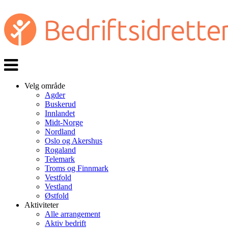
Veksle
navigasjon
Velg område
Agder
Buskerud
Innlandet
Midt-Norge
Nordland
Oslo og Akershus
Rogaland
Telemark
Troms og Finnmark
Vestfold
Vestland
Østfold
Aktiviteter
Alle arrangement
Aktiv bedrift