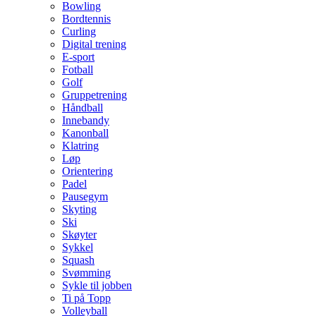
Bowling
Bordtennis
Curling
Digital trening
E-sport
Fotball
Golf
Gruppetrening
Håndball
Innebandy
Kanonball
Klatring
Løp
Orientering
Padel
Pausegym
Skyting
Ski
Skøyter
Sykkel
Squash
Svømming
Sykle til jobben
Ti på Topp
Volleyball