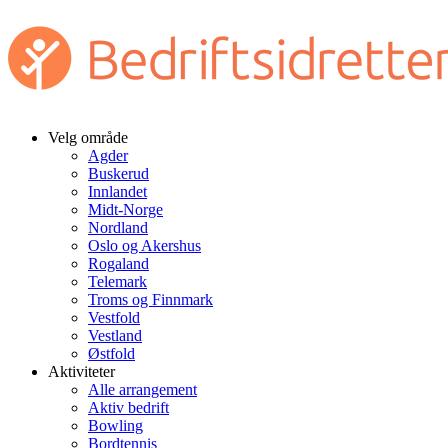
Velg område
Agder
Buskerud
Innlandet
Midt-Norge
Nordland
Oslo og Akershus
Rogaland
Telemark
Troms og Finnmark
Vestfold
Vestland
Østfold
Aktiviteter
Alle arrangement
Aktiv bedrift
Bowling
Bordtennis