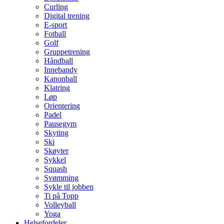
Curling
Digital trening
E-sport
Fotball
Golf
Gruppetrening
Håndball
Innebandy
Kanonball
Klatring
Løp
Orientering
Padel
Pausegym
Skyting
Ski
Skøyter
Sykkel
Squash
Svømming
Sykle til jobben
Ti på Topp
Volleyball
Yoga
Helsefordeler