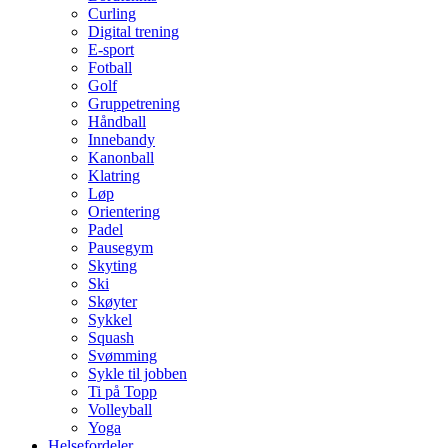
Curling
Digital trening
E-sport
Fotball
Golf
Gruppetrening
Håndball
Innebandy
Kanonball
Klatring
Løp
Orientering
Padel
Pausegym
Skyting
Ski
Skøyter
Sykkel
Squash
Svømming
Sykle til jobben
Ti på Topp
Volleyball
Yoga
Helsefordeler