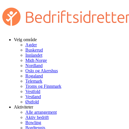
Velg område
Agder
Buskerud
Innlandet
Midt-Norge
Nordland
Oslo og Akershus
Rogaland
Telemark
Troms og Finnmark
Vestfold
Vestland
Østfold
Aktiviteter
Alle arrangement
Aktiv bedrift
Bowling
Bordtennis