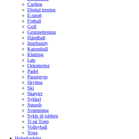
Curling
Digital trening
E-sport
Fotball
Golf
Gruppetrening
Håndball
Innebandy
Kanonball
Klatring
Løp
Orientering
Padel
Pausegym
Skyting
Ski
Skøyter
Sykkel
Squash
Svømming
Sykle til jobben
Ti på Topp
Volleyball
Yoga
Helsefordeler