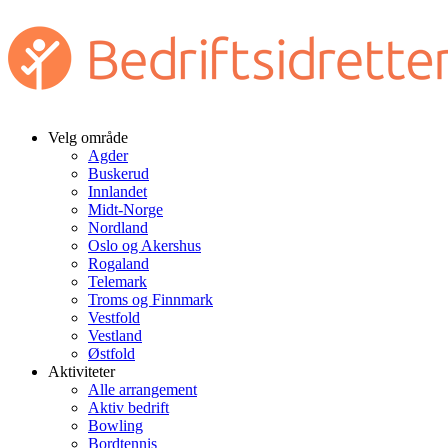
Velg område
Agder
Buskerud
Innlandet
Midt-Norge
Nordland
Oslo og Akershus
Rogaland
Telemark
Troms og Finnmark
Vestfold
Vestland
Østfold
Aktiviteter
Alle arrangement
Aktiv bedrift
Bowling
Bordtennis