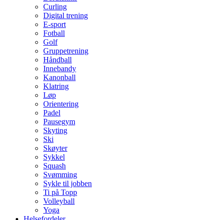
Curling
Digital trening
E-sport
Fotball
Golf
Gruppetrening
Håndball
Innebandy
Kanonball
Klatring
Løp
Orientering
Padel
Pausegym
Skyting
Ski
Skøyter
Sykkel
Squash
Svømming
Sykle til jobben
Ti på Topp
Volleyball
Yoga
Helsefordeler