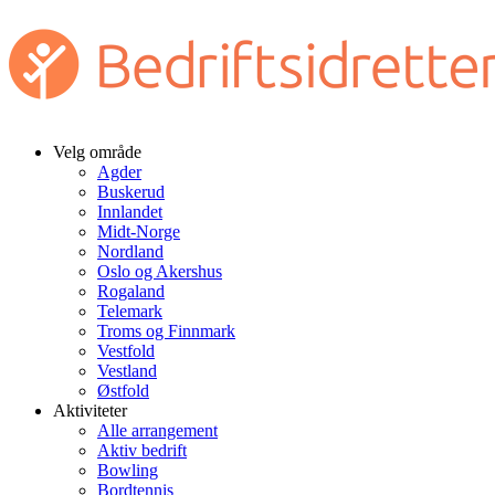
Velg område
Agder
Buskerud
Innlandet
Midt-Norge
Nordland
Oslo og Akershus
Rogaland
Telemark
Troms og Finnmark
Vestfold
Vestland
Østfold
Aktiviteter
Alle arrangement
Aktiv bedrift
Bowling
Bordtennis