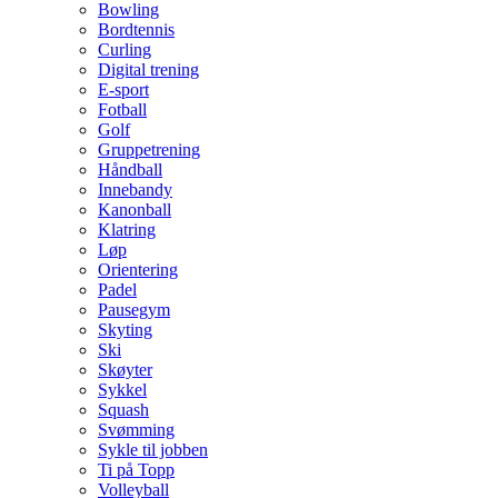
Bowling
Bordtennis
Curling
Digital trening
E-sport
Fotball
Golf
Gruppetrening
Håndball
Innebandy
Kanonball
Klatring
Løp
Orientering
Padel
Pausegym
Skyting
Ski
Skøyter
Sykkel
Squash
Svømming
Sykle til jobben
Ti på Topp
Volleyball