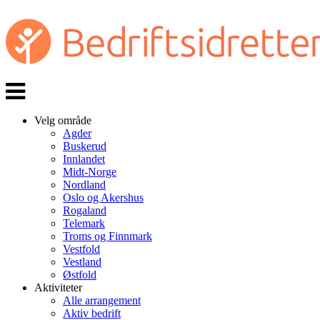
Veksle
navigasjon
Velg område
Agder
Buskerud
Innlandet
Midt-Norge
Nordland
Oslo og Akershus
Rogaland
Telemark
Troms og Finnmark
Vestfold
Vestland
Østfold
Aktiviteter
Alle arrangement
Aktiv bedrift