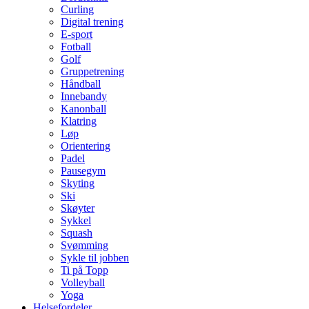
Curling
Digital trening
E-sport
Fotball
Golf
Gruppetrening
Håndball
Innebandy
Kanonball
Klatring
Løp
Orientering
Padel
Pausegym
Skyting
Ski
Skøyter
Sykkel
Squash
Svømming
Sykle til jobben
Ti på Topp
Volleyball
Yoga
Helsefordeler