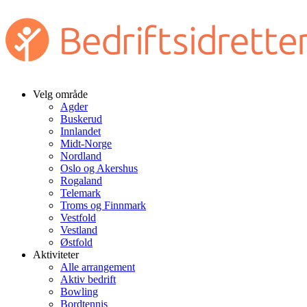
Velg område
Agder
Buskerud
Innlandet
Midt-Norge
Nordland
Oslo og Akershus
Rogaland
Telemark
Troms og Finnmark
Vestfold
Vestland
Østfold
Aktiviteter
Alle arrangement
Aktiv bedrift
Bowling
Bordtennis