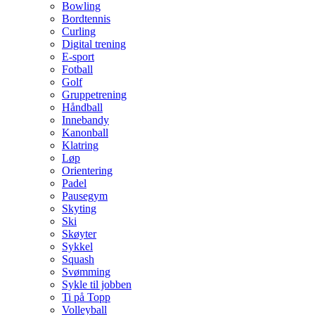
Bowling
Bordtennis
Curling
Digital trening
E-sport
Fotball
Golf
Gruppetrening
Håndball
Innebandy
Kanonball
Klatring
Løp
Orientering
Padel
Pausegym
Skyting
Ski
Skøyter
Sykkel
Squash
Svømming
Sykle til jobben
Ti på Topp
Volleyball