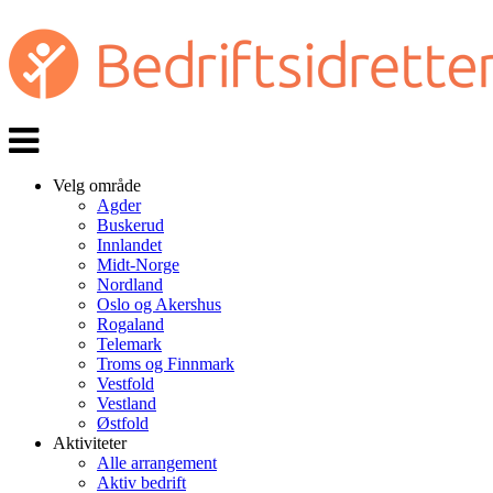
Veksle
navigasjon
Velg område
Agder
Buskerud
Innlandet
Midt-Norge
Nordland
Oslo og Akershus
Rogaland
Telemark
Troms og Finnmark
Vestfold
Vestland
Østfold
Aktiviteter
Alle arrangement
Aktiv bedrift