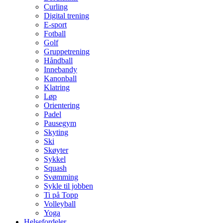
Curling
Digital trening
E-sport
Fotball
Golf
Gruppetrening
Håndball
Innebandy
Kanonball
Klatring
Løp
Orientering
Padel
Pausegym
Skyting
Ski
Skøyter
Sykkel
Squash
Svømming
Sykle til jobben
Ti på Topp
Volleyball
Yoga
Helsefordeler