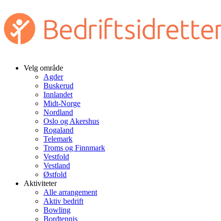
Velg område
Agder
Buskerud
Innlandet
Midt-Norge
Nordland
Oslo og Akershus
Rogaland
Telemark
Troms og Finnmark
Vestfold
Vestland
Østfold
Aktiviteter
Alle arrangement
Aktiv bedrift
Bowling
Bordtennis