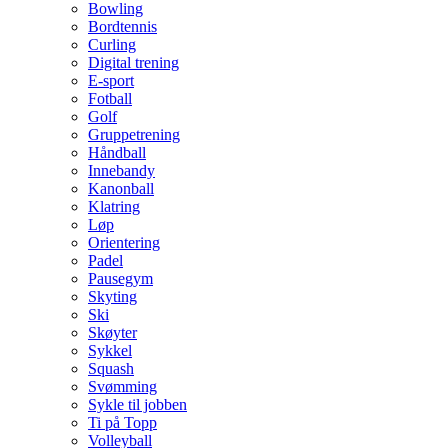
Bowling
Bordtennis
Curling
Digital trening
E-sport
Fotball
Golf
Gruppetrening
Håndball
Innebandy
Kanonball
Klatring
Løp
Orientering
Padel
Pausegym
Skyting
Ski
Skøyter
Sykkel
Squash
Svømming
Sykle til jobben
Ti på Topp
Volleyball