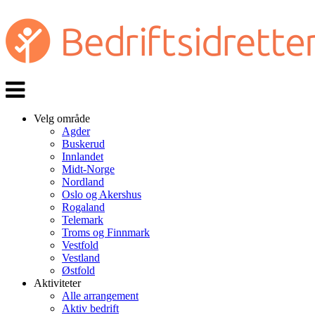
Veksle
navigasjon
Velg område
Agder
Buskerud
Innlandet
Midt-Norge
Nordland
Oslo og Akershus
Rogaland
Telemark
Troms og Finnmark
Vestfold
Vestland
Østfold
Aktiviteter
Alle arrangement
Aktiv bedrift