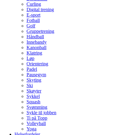
Curling
Digital trening
E-sport
Fotball
Golf
Gruppetrening
Håndball
Innebandy
Kanonball
Klatring
Løp
Orientering
Padel
Pausegym
Skyting
Ski
Skøyter
Sykkel
Squash
Svømming
Sykle til jobben
Ti på Topp
Volleyball
Yoga
Helsefordeler