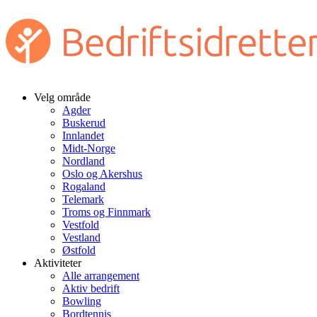
Velg område
Agder
Buskerud
Innlandet
Midt-Norge
Nordland
Oslo og Akershus
Rogaland
Telemark
Troms og Finnmark
Vestfold
Vestland
Østfold
Aktiviteter
Alle arrangement
Aktiv bedrift
Bowling
Bordtennis