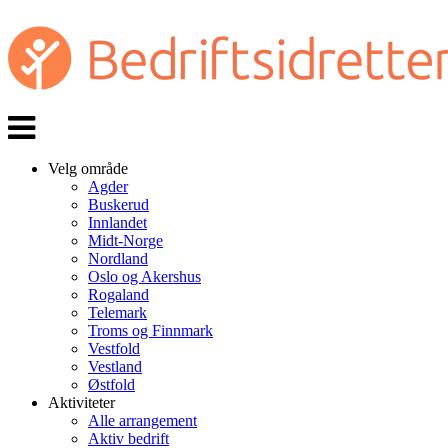
Veksle
navigasjon
Velg område
Agder
Buskerud
Innlandet
Midt-Norge
Nordland
Oslo og Akershus
Rogaland
Telemark
Troms og Finnmark
Vestfold
Vestland
Østfold
Aktiviteter
Alle arrangement
Aktiv bedrift