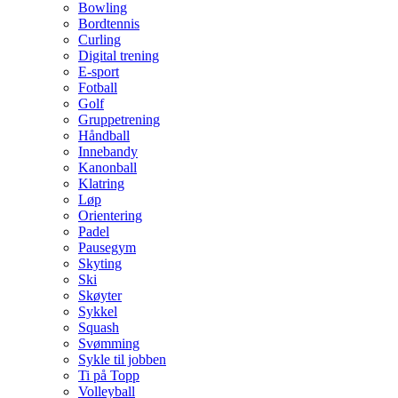
Bowling
Bordtennis
Curling
Digital trening
E-sport
Fotball
Golf
Gruppetrening
Håndball
Innebandy
Kanonball
Klatring
Løp
Orientering
Padel
Pausegym
Skyting
Ski
Skøyter
Sykkel
Squash
Svømming
Sykle til jobben
Ti på Topp
Volleyball