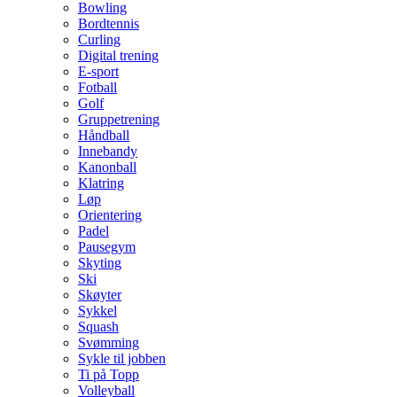
Bowling
Bordtennis
Curling
Digital trening
E-sport
Fotball
Golf
Gruppetrening
Håndball
Innebandy
Kanonball
Klatring
Løp
Orientering
Padel
Pausegym
Skyting
Ski
Skøyter
Sykkel
Squash
Svømming
Sykle til jobben
Ti på Topp
Volleyball