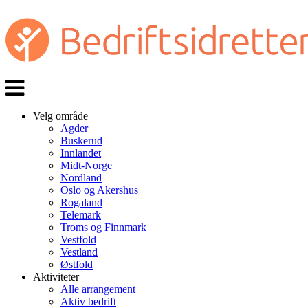
Veksle
navigasjon
Velg område
Agder
Buskerud
Innlandet
Midt-Norge
Nordland
Oslo og Akershus
Rogaland
Telemark
Troms og Finnmark
Vestfold
Vestland
Østfold
Aktiviteter
Alle arrangement
Aktiv bedrift