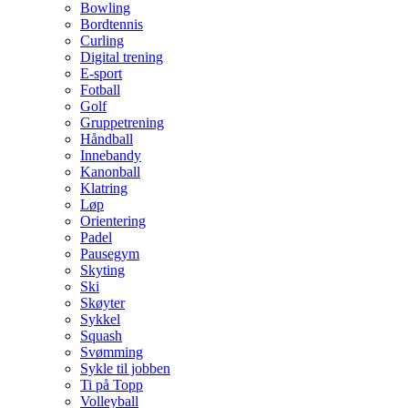
Bowling
Bordtennis
Curling
Digital trening
E-sport
Fotball
Golf
Gruppetrening
Håndball
Innebandy
Kanonball
Klatring
Løp
Orientering
Padel
Pausegym
Skyting
Ski
Skøyter
Sykkel
Squash
Svømming
Sykle til jobben
Ti på Topp
Volleyball