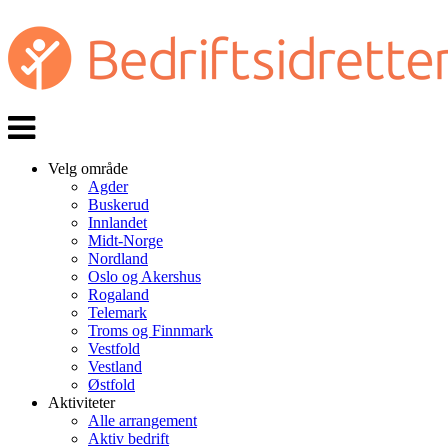
Veksle
navigasjon
Velg område
Agder
Buskerud
Innlandet
Midt-Norge
Nordland
Oslo og Akershus
Rogaland
Telemark
Troms og Finnmark
Vestfold
Vestland
Østfold
Aktiviteter
Alle arrangement
Aktiv bedrift