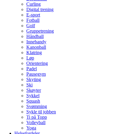
Curling
Digital trening
E-sport
Fotball
Golf
Gruppetrening
Håndball
Innebandy
Kanonball
Klatring
Løp
Orientering
Padel
Pausegym
Skyting
Ski
Skøyter
Sykkel
Squash
Svømming
Sykle til jobben
Ti på Topp
Volleyball
Yoga
Helsefordeler