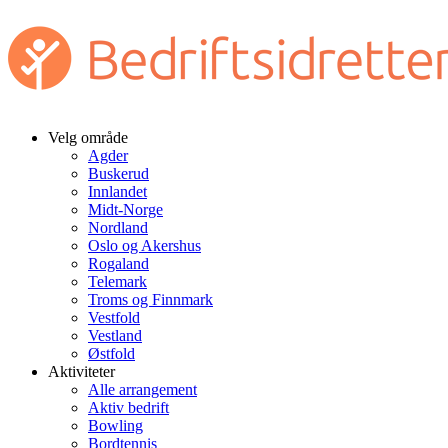
Velg område
Agder
Buskerud
Innlandet
Midt-Norge
Nordland
Oslo og Akershus
Rogaland
Telemark
Troms og Finnmark
Vestfold
Vestland
Østfold
Aktiviteter
Alle arrangement
Aktiv bedrift
Bowling
Bordtennis