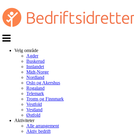
Veksle
navigasjon
Velg område
Agder
Buskerud
Innlandet
Midt-Norge
Nordland
Oslo og Akershus
Rogaland
Telemark
Troms og Finnmark
Vestfold
Vestland
Østfold
Aktiviteter
Alle arrangement
Aktiv bedrift