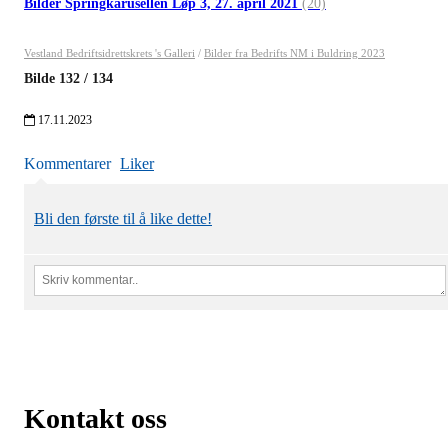
Bilder Springkarusellen Løp 3, 27. april 2021
(20)
Vestland Bedriftsidrettskrets 's Galleri
/
Bilder fra Bedrifts NM i Buldring 2023
Bilde
132
/
134
17.11.2023
Kommentarer
Liker
Bli den første til å like dette!
Kontakt oss