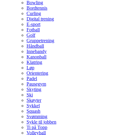
Bowling
Bordtennis
Curling
Digital trening
E-sport
Fotball
Golf
Gruppetrening
Håndball
Innebandy
Kanonball
Klatring
Løp
Orientering
Padel
Pausegym
Skyting
Ski
Skøyter
Sykkel
Squash
Svømming
Sykle til jobben
Ti på Topp
Volleyball