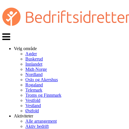
Veksle
navigasjon
Velg område
Agder
Buskerud
Innlandet
Midt-Norge
Nordland
Oslo og Akershus
Rogaland
Telemark
Troms og Finnmark
Vestfold
Vestland
Østfold
Aktiviteter
Alle arrangement
Aktiv bedrift