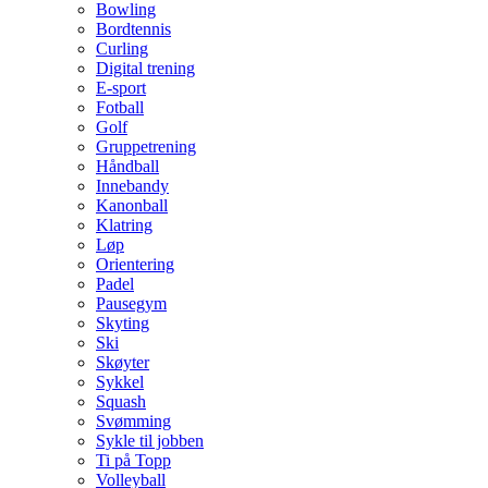
Bowling
Bordtennis
Curling
Digital trening
E-sport
Fotball
Golf
Gruppetrening
Håndball
Innebandy
Kanonball
Klatring
Løp
Orientering
Padel
Pausegym
Skyting
Ski
Skøyter
Sykkel
Squash
Svømming
Sykle til jobben
Ti på Topp
Volleyball