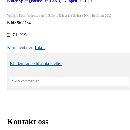
Bilder Springkarusellen Løp 3, 27. april 2021
(20)
Vestland Bedriftsidrettskrets 's Galleri
/
Bilder fra Bedrifts NM i Buldring 2023
Bilde
96
/
134
17.11.2023
Kommentarer
Liker
Bli den første til å like dette!
Kontakt oss