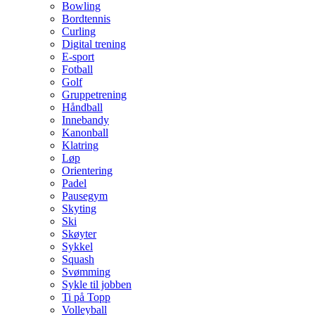
Bowling
Bordtennis
Curling
Digital trening
E-sport
Fotball
Golf
Gruppetrening
Håndball
Innebandy
Kanonball
Klatring
Løp
Orientering
Padel
Pausegym
Skyting
Ski
Skøyter
Sykkel
Squash
Svømming
Sykle til jobben
Ti på Topp
Volleyball