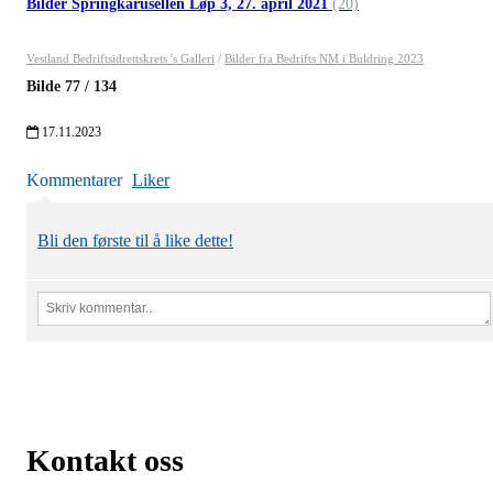
Bilder Springkarusellen Løp 3, 27. april 2021
(20)
Vestland Bedriftsidrettskrets 's Galleri
/
Bilder fra Bedrifts NM i Buldring 2023
Bilde
77
/
134
17.11.2023
Kommentarer
Liker
Bli den første til å like dette!
Kontakt oss