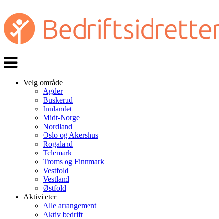
Veksle
navigasjon
Velg område
Agder
Buskerud
Innlandet
Midt-Norge
Nordland
Oslo og Akershus
Rogaland
Telemark
Troms og Finnmark
Vestfold
Vestland
Østfold
Aktiviteter
Alle arrangement
Aktiv bedrift