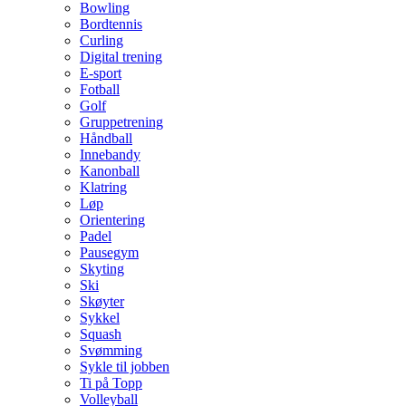
Bowling
Bordtennis
Curling
Digital trening
E-sport
Fotball
Golf
Gruppetrening
Håndball
Innebandy
Kanonball
Klatring
Løp
Orientering
Padel
Pausegym
Skyting
Ski
Skøyter
Sykkel
Squash
Svømming
Sykle til jobben
Ti på Topp
Volleyball