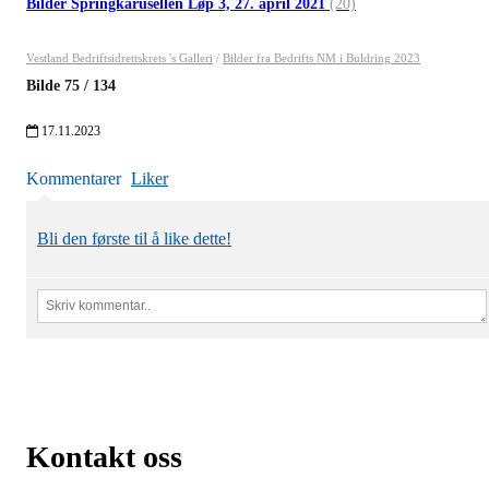
Bilder Springkarusellen Løp 3, 27. april 2021
(20)
Vestland Bedriftsidrettskrets 's Galleri
/
Bilder fra Bedrifts NM i Buldring 2023
Bilde
75
/
134
17.11.2023
Kommentarer
Liker
Bli den første til å like dette!
Kontakt oss