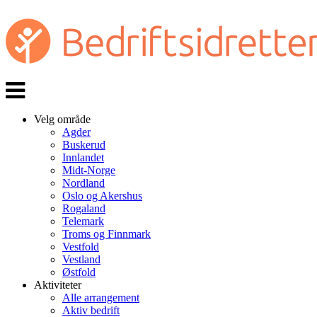
Veksle
navigasjon
Velg område
Agder
Buskerud
Innlandet
Midt-Norge
Nordland
Oslo og Akershus
Rogaland
Telemark
Troms og Finnmark
Vestfold
Vestland
Østfold
Aktiviteter
Alle arrangement
Aktiv bedrift