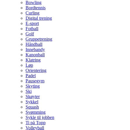
Bowling
Bordtennis
Curling
Digital trening
E-sport
Fotball
Golf
Gruppetrening
Håndball
Innebandy
Kanonball
Klatring
Løp
Orientering
Padel
Pausegym
Skyting
Ski
Skøyter
Sykkel
Squash
Svømming
Sykle til jobben
Ti på Topp
Volleyball