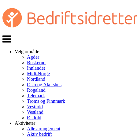
Veksle
navigasjon
Velg område
Agder
Buskerud
Innlandet
Midt-Norge
Nordland
Oslo og Akershus
Rogaland
Telemark
Troms og Finnmark
Vestfold
Vestland
Østfold
Aktiviteter
Alle arrangement
Aktiv bedrift