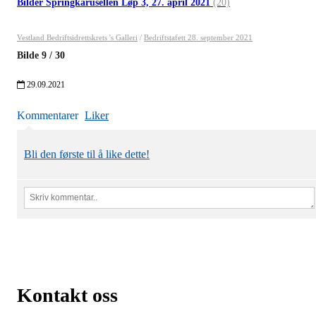
Bilder Springkarusellen Løp 3, 27. april 2021
(20)
Vestland Bedriftsidrettskrets 's Galleri
/
Bedriftstafett 28. september 2021
Bilde
9
/
30
29.09.2021
Kommentarer
Liker
Bli den første til å like dette!
Kontakt oss