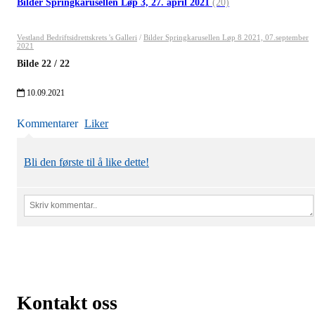
Bilder Springkarusellen Løp 3, 27. april 2021
(20)
Vestland Bedriftsidrettskrets 's Galleri
/
Bilder Springkarusellen Løp 8 2021, 07.september
2021
Bilde
22
/
22
10.09.2021
Kommentarer
Liker
Bli den første til å like dette!
Kontakt oss