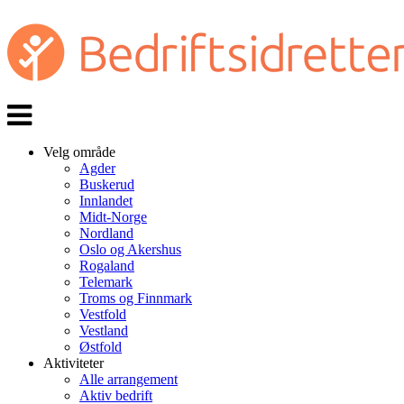
Veksle
navigasjon
Velg område
Agder
Buskerud
Innlandet
Midt-Norge
Nordland
Oslo og Akershus
Rogaland
Telemark
Troms og Finnmark
Vestfold
Vestland
Østfold
Aktiviteter
Alle arrangement
Aktiv bedrift