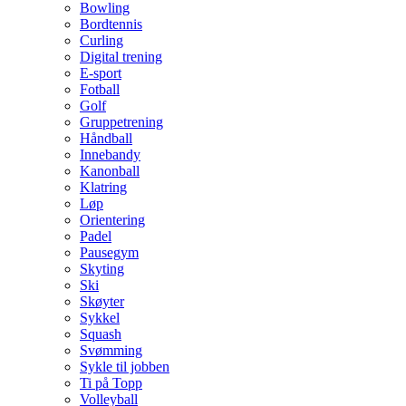
Bowling
Bordtennis
Curling
Digital trening
E-sport
Fotball
Golf
Gruppetrening
Håndball
Innebandy
Kanonball
Klatring
Løp
Orientering
Padel
Pausegym
Skyting
Ski
Skøyter
Sykkel
Squash
Svømming
Sykle til jobben
Ti på Topp
Volleyball