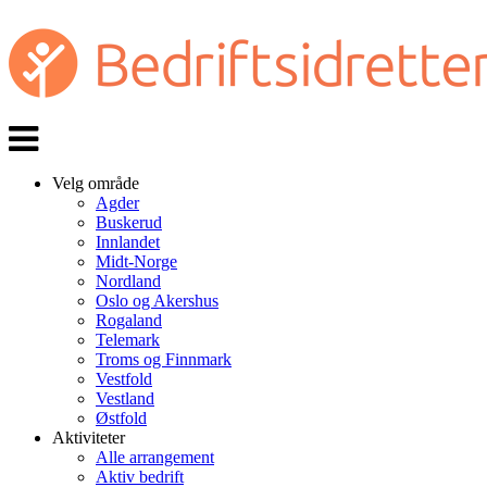
Veksle
navigasjon
Velg område
Agder
Buskerud
Innlandet
Midt-Norge
Nordland
Oslo og Akershus
Rogaland
Telemark
Troms og Finnmark
Vestfold
Vestland
Østfold
Aktiviteter
Alle arrangement
Aktiv bedrift