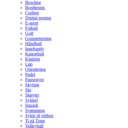
Bowling
Bordtennis
Curling
Digital trening
E-sport
Fotball
Golf
Gruppetrening
Håndball
Innebandy
Kanonball
Klatring
Løp
Orientering
Padel
Pausegym
Skyting
Ski
Skøyter
Sykkel
Squash
Svømming
Sykle til jobben
Ti på Topp
Volleyball