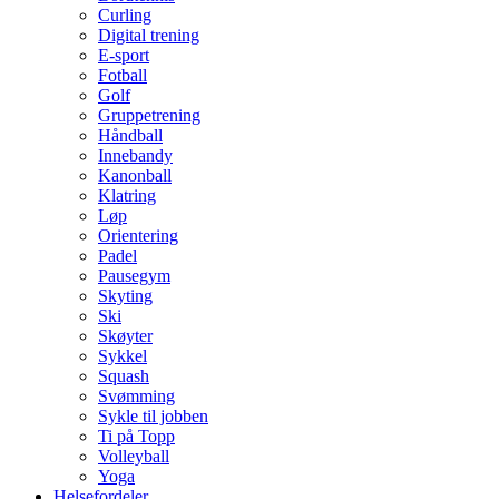
Curling
Digital trening
E-sport
Fotball
Golf
Gruppetrening
Håndball
Innebandy
Kanonball
Klatring
Løp
Orientering
Padel
Pausegym
Skyting
Ski
Skøyter
Sykkel
Squash
Svømming
Sykle til jobben
Ti på Topp
Volleyball
Yoga
Helsefordeler