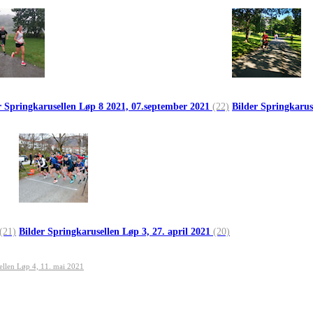
r Springkarusellen Løp 8 2021, 07.september 2021
(22)
Bilder Springkarus
(21)
Bilder Springkarusellen Løp 3, 27. april 2021
(20)
ellen Løp 4, 11. mai 2021