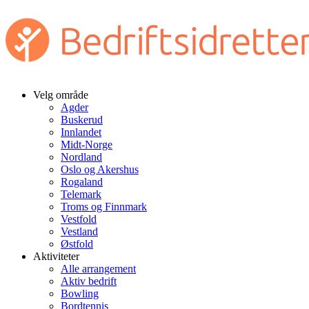
Velg område
Agder
Buskerud
Innlandet
Midt-Norge
Nordland
Oslo og Akershus
Rogaland
Telemark
Troms og Finnmark
Vestfold
Vestland
Østfold
Aktiviteter
Alle arrangement
Aktiv bedrift
Bowling
Bordtennis