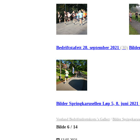
Bedriftstafett 28. september 2021
(30)
Bilde
Bilder Springkarusellen Løp 5, 8. juni 2021
Vestland Bedriftsidrettskrets 's Galleri
/
Bilder Springkarus
Bilde
6
/
14
13.05.2021