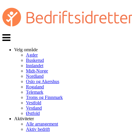
Veksle
navigasjon
Velg område
Agder
Buskerud
Innlandet
Midt-Norge
Nordland
Oslo og Akershus
Rogaland
Telemark
Troms og Finnmark
Vestfold
Vestland
Østfold
Aktiviteter
Alle arrangement
Aktiv bedrift