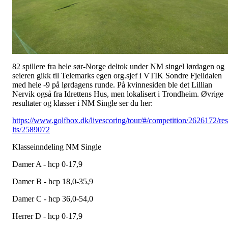
82 spillere fra hele sør-Norge deltok under NM singel lørdagen og
seieren gikk til Telemarks egen org.sjef i VTIK Sondre Fjelldalen
med hele -9 på lørdagens runde. På kvinnesiden ble det Lillian
Nervik også fra Idrettens Hus, men lokalisert i Trondheim. Øvrige
resultater og klasser i NM Single ser du her:
https://www.golfbox.dk/livescoring/tour/#/competition/2626172/re
lts/2589072
Klasseinndeling NM Single
Damer A - hcp 0-17,9
Damer B - hcp 18,0-35,9
Damer C - hcp 36,0-54,0
Herrer D - hcp 0-17,9