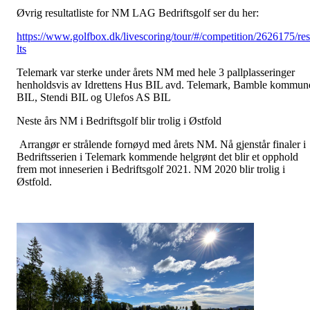
Øvrig resultatliste for NM LAG Bedriftsgolf ser du her:
https://www.golfbox.dk/livescoring/tour/#/competition/2626175/re
lts
Telemark var sterke under årets NM med hele 3 pallplasseringer
henholdsvis av Idrettens Hus BIL avd. Telemark, Bamble kommun
BIL, Stendi BIL og Ulefos AS BIL
Neste års NM i Bedriftsgolf blir trolig i Østfold
Arrangør er strålende fornøyd med årets NM. Nå gjenstår finaler i
Bedriftsserien i Telemark kommende helgrønt det blir et opphold
frem mot inneserien i Bedriftsgolf 2021. NM 2020 blir trolig i
Østfold.