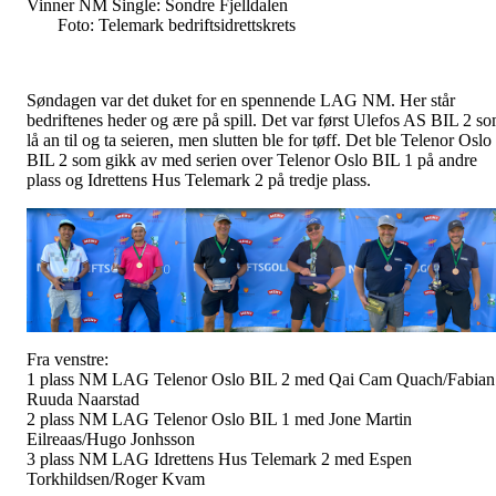
Vinner NM Single: Sondre Fjelldale
Foto: Telemark bedriftsidrettskrets
Søndagen var det duket for en spennende LAG NM. Her står
bedriftenes heder og ære på spill. Det var først Ulefos AS BIL 2 s
lå an til og ta seieren, men slutten ble for tøff. Det ble Telenor Oslo
BIL 2 som gikk av med serien over Telenor Oslo BIL 1 på andre
plass og Idrettens Hus Telemark 2 på tredje plass.
Fra venstre:
1 plass NM LAG Telenor Oslo BIL 2 med Qai Cam Quach/Fabian
Ruuda Naarstad
2 plass NM LAG Telenor Oslo BIL 1 med Jone Martin
Eilreaas/Hugo Jonhsson
3 plass NM LAG Idrettens Hus Telemark 2 med Espen
Torkhildsen/Roger Kvam