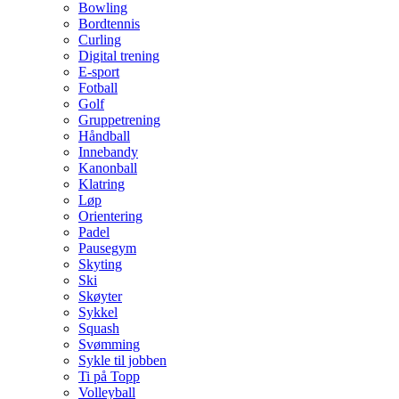
Bowling
Bordtennis
Curling
Digital trening
E-sport
Fotball
Golf
Gruppetrening
Håndball
Innebandy
Kanonball
Klatring
Løp
Orientering
Padel
Pausegym
Skyting
Ski
Skøyter
Sykkel
Squash
Svømming
Sykle til jobben
Ti på Topp
Volleyball