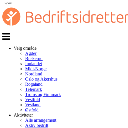
E-post
Veksle
navigasjon
Velg område
Agder
Buskerud
Innlandet
Midt-Norge
Nordland
Oslo og Akershus
Rogaland
Telemark
Troms og Finnmark
Vestfold
Vestland
Østfold
Aktiviteter
Alle arrangement
Aktiv bedrift