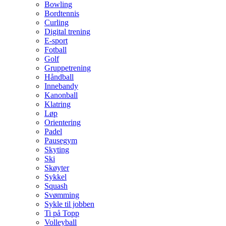
Bowling
Bordtennis
Curling
Digital trening
E-sport
Fotball
Golf
Gruppetrening
Håndball
Innebandy
Kanonball
Klatring
Løp
Orientering
Padel
Pausegym
Skyting
Ski
Skøyter
Sykkel
Squash
Svømming
Sykle til jobben
Ti på Topp
Volleyball