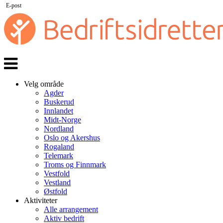
E-post
Veksle
navigasjon
Velg område
Agder
Buskerud
Innlandet
Midt-Norge
Nordland
Oslo og Akershus
Rogaland
Telemark
Troms og Finnmark
Vestfold
Vestland
Østfold
Aktiviteter
Alle arrangement
Aktiv bedrift