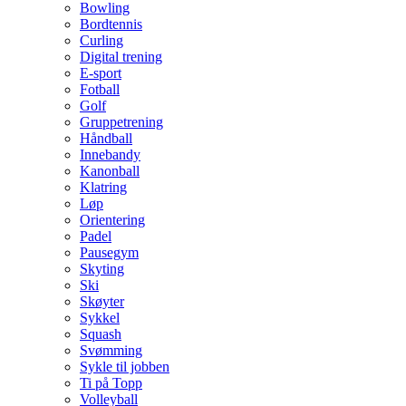
Bowling
Bordtennis
Curling
Digital trening
E-sport
Fotball
Golf
Gruppetrening
Håndball
Innebandy
Kanonball
Klatring
Løp
Orientering
Padel
Pausegym
Skyting
Ski
Skøyter
Sykkel
Squash
Svømming
Sykle til jobben
Ti på Topp
Volleyball